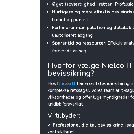
Øget troværdighed i retten
: Professi
Hurtigere og mere effektiv bevisind
hurtigt og præcist.
Forhindrer manipulation og datatab
:
uautoriseret adgang.
Sparer tid og ressourcer
: Effektiv ana
forberede en sag.
Hvorfor vælge Nielco IT 
bevissikring?
Hos
Nielco IT
har vi omfattende erfaring m
komplekse retssager. Vores team af it-sa
virksomheder og offentlige myndigheder for 
juridisk forsvarligt.
Vi tilbyder:
✔
Professionel digital bevissikring
i sag
kontraktbrud.