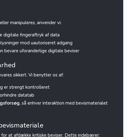
 eller manipuleres, anvender vi:
e digitale fingeraftryk af data
lysninger mod uautoriseret adgang
an bevare uforanderlige digitale beviser
arhed
vares sikkert. Vi benytter os af:
g er strengt kontrolleret
forhindre datatab
ngsforsøg
, så enhver interaktion med bevismaterialet
 bevismateriale
for at afdække kritiske beviser. Dette indebærer: