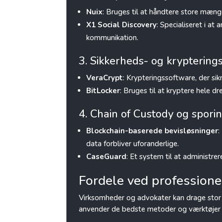
Nuix
: Bruges til at håndtere store mæng
X1 Social Discovery
: Specialiseret i at
kommunikation.
3. Sikkerheds- og kryptering
VeraCrypt
: Krypteringssoftware, der s
BitLocker
: Bruges til at kryptere hele 
4. Chain of Custody og spori
Blockchain-baserede bevisløsninger
:
data forbliver uforanderlige.
CaseGuard
: Et system til at administre
Fordele ved professionel
Virksomheder og advokater kan drage stor 
anvender de bedste metoder og værktøjer til