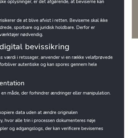
iske oplysninger, er det afgørende, at beviserne kan
isikerer de at blive afvist i retten. Beviserne skal ikke
rede, sporbare og juridisk holdbare. Derfor er
værktøjer nødvendig.
digital bevissikring
res værdi i retssager, anvender vi en række velafprøvede
forbliver autentiske og kan spores gennem hele
entation
å en måde, der forhindrer ændringer eller manipulation.
t kopiere data uden at ændre originalen
y, hvor alle trin i processen dokumenteres nøje
ler og adgangslogs, der kan verificere bevisernes