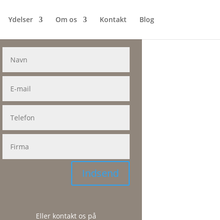
Ydelser
Om os
Kontakt
Blog
Skal vi kontakte dig?
Indsend
Eller kontakt os på