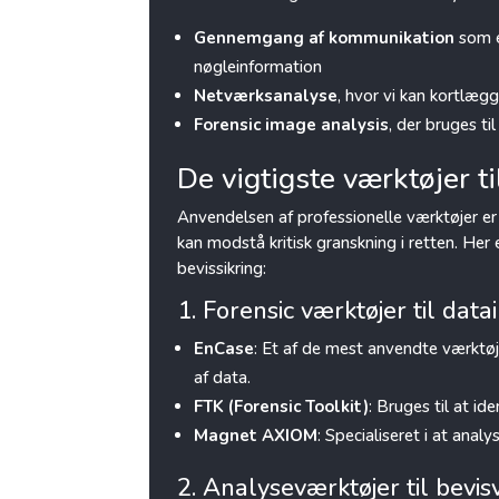
Gennemgang af kommunikation
som e
nøgleinformation
Netværksanalyse
, hvor vi kan kortlæg
Forensic image analysis
, der bruges til
De vigtigste værktøjer ti
Anvendelsen af professionelle værktøjer er a
kan modstå kritisk granskning i retten. Her
bevissikring:
1. Forensic værktøjer til dat
EnCase
: Et af de mest anvendte værktøjer
af data.
FTK (Forensic Toolkit)
: Bruges til at id
Magnet AXIOM
: Specialiseret i at anal
2. Analyseværktøjer til bevi