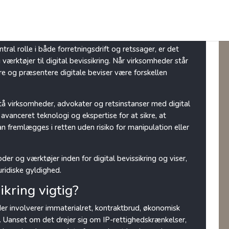
toder og værktøjer
entral rolle i både forretningsdrift og retssager, er det
rktøjer til digital bevissikring. Når virksomheder står
sikre og præsentere digitale beviser være forskellen
istå virksomheder, advokater og retsinstanser med digital
avanceret teknologi og ekspertise for at sikre, at
an fremlægges i retten uden risiko for manipulation eller
r og værktøjer inden for digital bevissikring og viser,
uridiske gyldighed.
ikring vigtig?
 der involverer immaterialret, kontraktbrud, økonomisk
er. Uanset om det drejer sig om IP-rettighedskrænkelser,