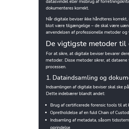
datasvindel eller misbrug af forretningskrit
dokumenteres korrekt.
Når digitale beviser ikke håndteres korrekt, r
blot være tilgængelige – de skal være uænd
anvendelsen af professionelle metoder og 
De vigtigste metoder til 
For at sikre, at digitale beviser bevarer de
metoder. Disse metoder sikrer, at dataene 
processen.
1. Dataindsamling og dokum
Indsamlingen af digitale beviser skal ske p
Dette indebærer blandt andet:
Brug af certificerede forensic tools til a
Opretholdelse af en fuld Chain of Custod
Indsamling af metadata, såsom tidsstemp
oprindelse