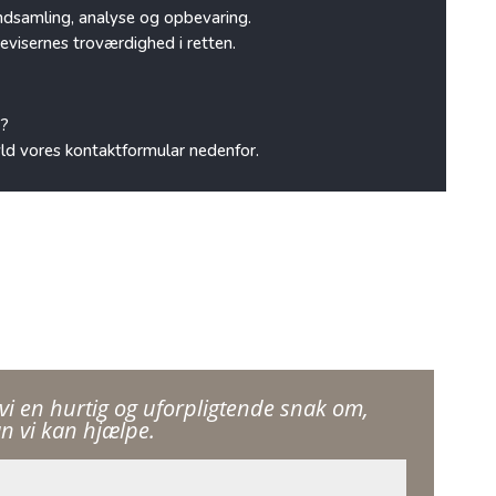
indsamling, analyse og opbevaring.
 bevisernes troværdighed i retten.
g?
fyld vores kontaktformular nedenfor.
vi en hurtig og uforpligtende snak om,
n vi kan hjælpe.