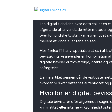
Digital bevissikring: Me
I en digital tidsalder, hvor data spiller en c
afgørende at anvende de rette metoder og væ
over for juridiske tvister, kan evnen til at 
mellem at vinde eller tabe en sag.
Hos Nielco IT har vi specialiseret os i at b
bevissikring. Vi anvender en kombination af 
digitale beviser er troværdige, intakte og k
anfægtelse.
Denne artikel gennemgår de vigtigste metode
hvordan vi sikrer dataenes autenticitet og j
Hvorfor er digital beviss
Digitale beviser er ofte afgørende i sager,
kriminalitet eller interne virksomhedstvist